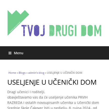
Menu
You are here
Home
»
Blogs
»
admin's blog
» USELJENJE U UČENIČKI DOM
USELJENJE U UČENIČKI DOM
Dragi učenici I roditelji,
obavještavamo vas da će useljenje učenika PRVIH
RAZREDA i ostalih novoupisanih učenika u Učenički dom
Srednje škole Čakovec biti u nedjelju, 8. rujna 2024., od