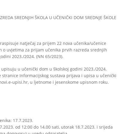
RAZREDA SREDNJIH ŠKOLA U UČENIČKI DOM SREDNJE ŠKOLE
raspisuje natječaj za prijem 22 nova učenika/učenice
o uvjetima za prijam učenika prvih razreda srednjih
godini 2023./2024. (NN 65/2023).
 i upisuju u učenički dom u školskoj godini 2023./2024.
tranice Informacijskog sustava prijava i upisa u učenički
ovi.e-upisi.hr, u ljetnome i jesenskome upisnom roku.
enika: 17.7.2023.
.2023. od 12:00 do 14.00 sati, utorak 18.7.2023. i srijeda
rema dogovoru) u uredu odgajatelja