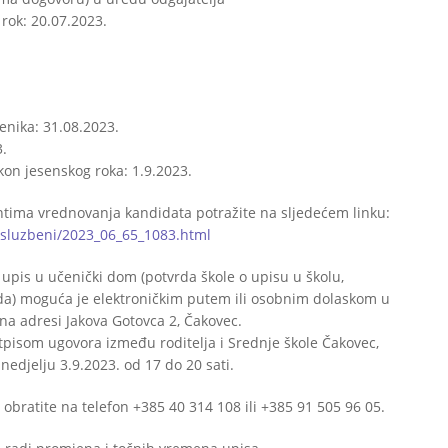
rok: 20.07.2023.
enika: 31.08.2023.
3.
on jesenskog roka: 1.9.2023.
tima vrednovanja kandidata potražite na sljedećem linku:
i/sluzbeni/2023_06_65_1083.html
upis u učenički dom (potvrda škole o upisu u školu,
vrda) moguća je elektroničkim putem ili osobnim dolaskom u
na adresi Jakova Gotovca 2, Čakovec.
otpisom ugovora između roditelja i Srednje škole Čakovec,
nedjelju 3.9.2023. od 17 do 20 sati.
bratite na telefon +385 40 314 108 ili +385 91 505 96 05.