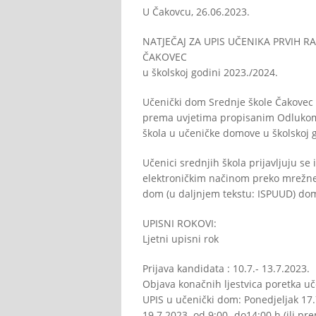
U Čakovcu, 26.06.2023.
NATJEČAJ ZA UPIS UČENIKA PRVIH 
ČAKOVEC
u školskoj godini 2023./2024.
Učenički dom Srednje škole Čakovec 
prema uvjetima propisanim Odlukom 
škola u učeničke domove u školskoj 
Učenici srednjih škola prijavljuju se
elektroničkim načinom preko mrežne s
dom (u daljnjem tekstu: ISPUUD) dom
UPISNI ROKOVI:
Ljetni upisni rok
Prijava kandidata : 10.7.- 13.7.2023.
Objava konačnih ljestvica poretka uč
UPIS u učenički dom: Ponedjeljak 17.7
19.7.2023. od 9:00 -do14:00 h (ili p