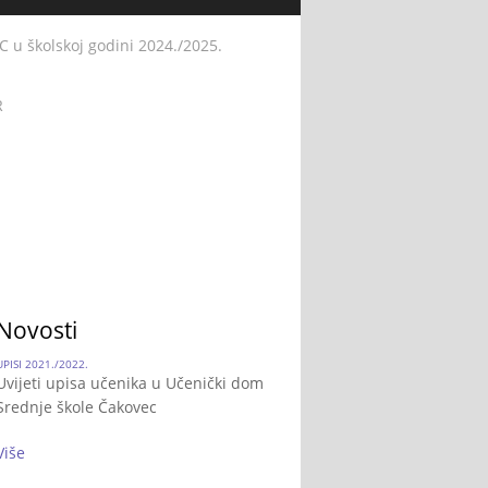
 školskoj godini 2024./2025.
R
Novosti
UPISI 2021./2022.
Uvijeti upisa učenika u Učenički dom
Srednje škole Čakovec
Više