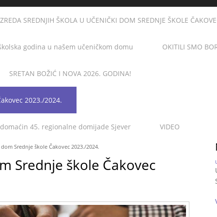
AZREDA SREDNJIH ŠKOLA U UČENIČKI DOM SREDNJE ŠKOLE ČAKOVEC u
školska godina u našem učeničkom domu
OKITILI SMO BO
SRETAN BOŽIĆ I NOVA 2026. GODINA!
Čakovec 2023./2024.
 domaćin 45. regionalne domijade Sjever
VIDEO
i dom Srednje škole Čakovec 2023./2024.
om Srednje škole Čakovec