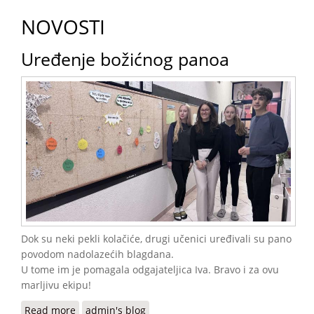
NOVOSTI
Uređenje božićnog panoa
Dok su neki pekli kolačiće, drugi učenici uređivali su pano
povodom nadolazećih blagdana.
U tome im je pomagala odgajateljica Iva. Bravo i za ovu
marljivu ekipu!
Read more
about Uređenje božićnog panoa
admin's blog