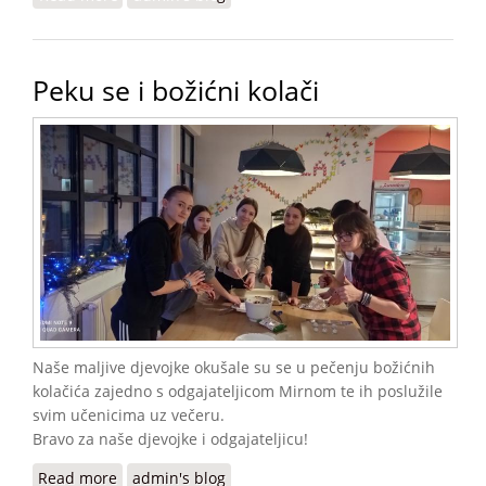
Peku se i božićni kolači
Naše maljive djevojke okušale su se u pečenju božićnih
kolačića zajedno s odgajateljicom Mirnom te ih poslužile
svim učenicima uz večeru.
Bravo za naše djevojke i odgajateljicu!
Read more
about Peku se i božićni kolači
admin's blog