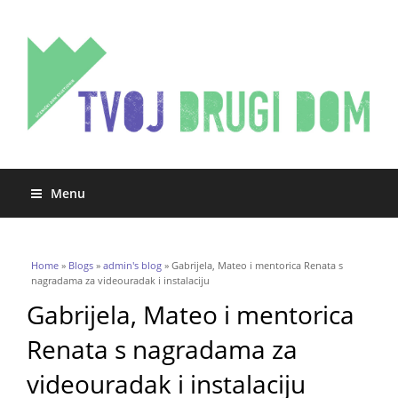
Menu
You are here
Home
»
Blogs
»
admin's blog
» Gabrijela, Mateo i mentorica Renata s
nagradama za videouradak i instalaciju
Gabrijela, Mateo i mentorica
Renata s nagradama za
videouradak i instalaciju