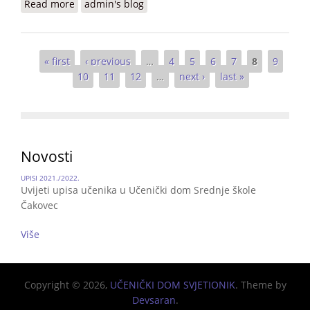
Read more
about Obilježavanje Međunarodnog dana žena i
admin's blog
Dana ružičastih majica
Pages
« first
‹ previous
…
4
5
6
7
8
9
10
11
12
…
next ›
last »
Novosti
UPISI 2021./2022.
Uvijeti upisa učenika u Učenički dom Srednje škole
Čakovec
Više
Copyright © 2026,
UČENIČKI DOM SVJETIONIK
. Theme by
Devsaran
.