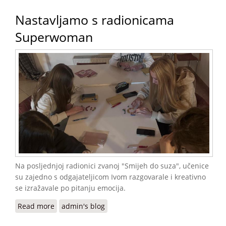
Nastavljamo s radionicama
Superwoman
Na posljednjoj radionici zvanoj "Smijeh do suza", učenice
su zajedno s odgajateljicom Ivom razgovarale i kreativno
se izražavale po pitanju emocija.
Read more
about Nastavljamo s radionicama Superwoman
admin's blog